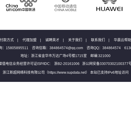
付款方式
|
代理加盟
|
诚聘英才
|
关于我们
|
联系我们
|
华晨云帮
：15805895511 咨询信箱：384864574@qq.com 咨询QQ：384864574 6138
地址：浙江省金华市万达广场4号楼1715室 邮编:321000
增值电信业务经营许可证ISP/IDC: 浙B2-20161006
浙公网安备33070302100377
浙江新超网络科技有限公司（https://www.supdata.net） 本站已支持IPv6地址访问